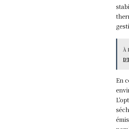
stab
ther
gest
À 
DT
En c
envi
L’op
séch
émis