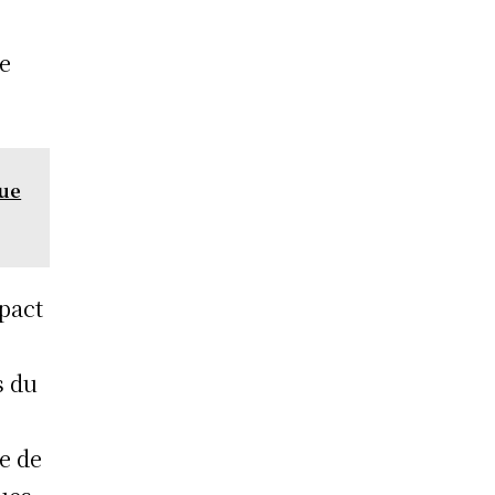
ne
que
pact
s du
te de