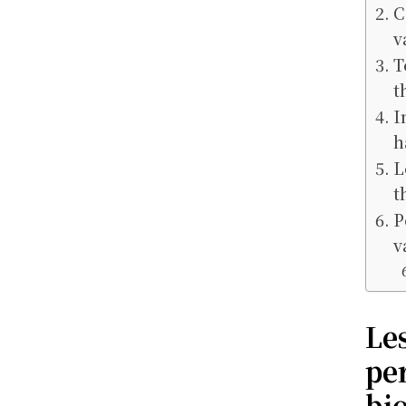
C
v
T
t
I
h
L
t
P
v
Le
pe
bi