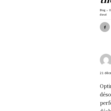
Blog
O
élevé
21 déc
Opti
déso
perf