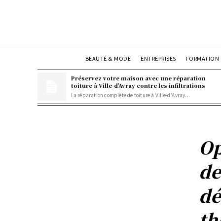
BEAUTÉ & MODE
ENTREPRISES
FORMATION
Préservez votre maison avec une réparation
toiture à Ville-d’Avray contre les infiltrations
La réparation complète de toiture à Ville-d’Avray...
Op
de
dé
th