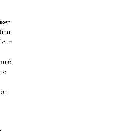
iser
tion
aleur
ommé,
une
ion
e