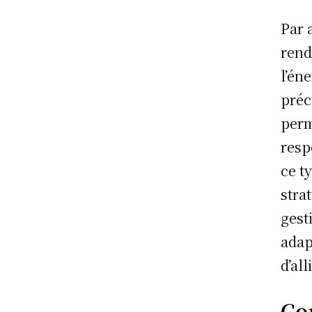
Par 
rend
l’én
préc
perm
resp
ce t
stra
gest
adap
d’all
Co