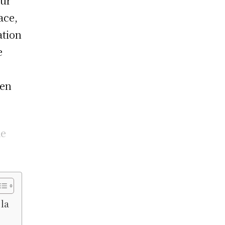
eur
ace,
ation
e
 en
de
la