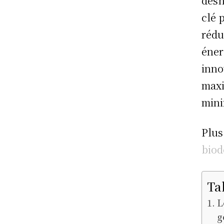
désh
clé 
rédu
éner
inno
maxi
mini
Plus
biod
Ta
L
g