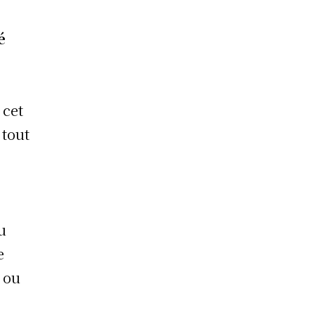
é
 cet
 tout
u
e
 ou