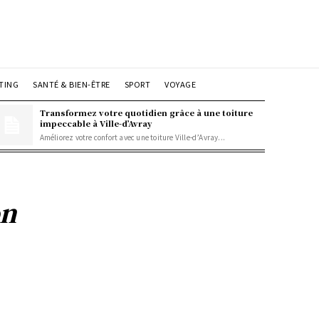
TING
SANTÉ & BIEN-ÊTRE
SPORT
VOYAGE
Transformez votre quotidien grâce à une toiture
impeccable à Ville-d’Avray
Améliorez votre confort avec une toiture Ville-d’Avray...
on