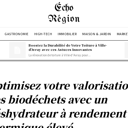
Écho
Région
GASTRONOMIE
HIGH-TECH
IMMOBILIER
MAISON & JARDIN
MARKE
Boostez la Durabilité de Votre Toiture à Ville-
d’Avray avec ces Astuces Innovantes
La rénovation de toiture à Ville-d’Avray pour...
timisez votre valorisati
s biodéchets avec un
shydrateur à rendement
ermique élevé