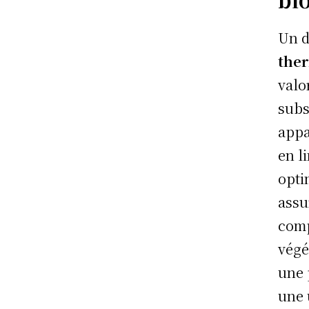
Un d
the
valo
subs
appa
en l
opti
assu
comp
végé
une 
une 