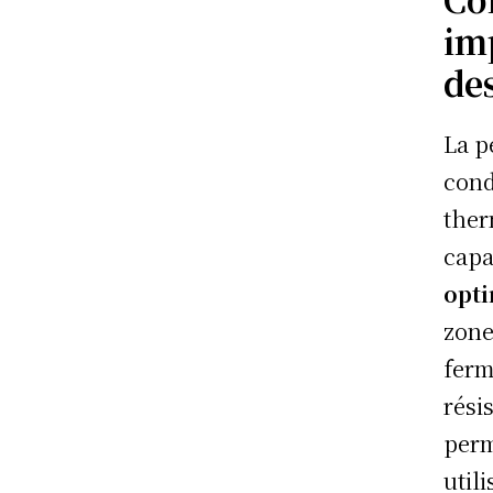
im
de
La p
cond
ther
capa
opt
zone
ferm
rési
perm
util