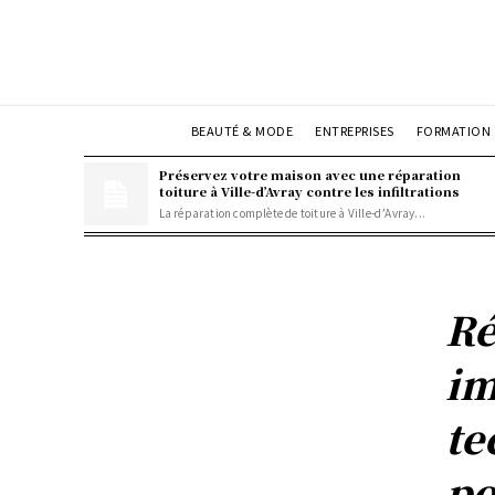
BEAUTÉ & MODE
ENTREPRISES
FORMATION
Préservez votre maison avec une réparation
toiture à Ville-d’Avray contre les infiltrations
La réparation complète de toiture à Ville-d’Avray...
Ré
im
te
po