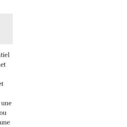
tiel
met
et
r une
 ou
’une