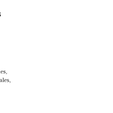
s
les,
ales,