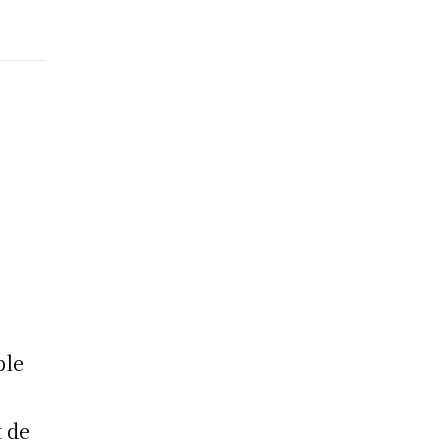
ble
t de