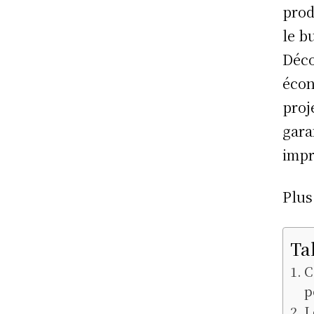
prod
le b
Déco
écon
proj
gara
impr
Plus
Ta
C
p
L