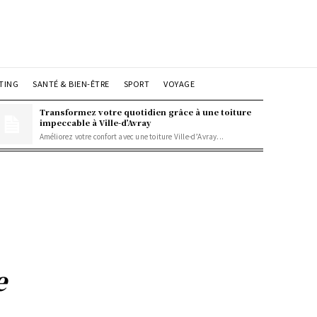
TING
SANTÉ & BIEN-ÊTRE
SPORT
VOYAGE
Transformez votre quotidien grâce à une toiture
impeccable à Ville-d’Avray
Améliorez votre confort avec une toiture Ville-d’Avray...
e