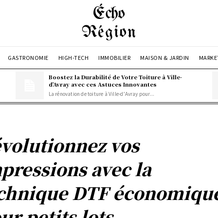
Écho
Région
GASTRONOMIE
HIGH-TECH
IMMOBILIER
MAISON & JARDIN
MARKE
Boostez la Durabilité de Votre Toiture à Ville-
d’Avray avec ces Astuces Innovantes
La rénovation de toiture à Ville-d’Avray pour...
volutionnez vos
pressions avec la
chnique DTF économiqu
ur petits lots