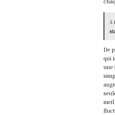
chaq
À 
st
De p
qui 
une 
simp
augm
seul
meil
fluc