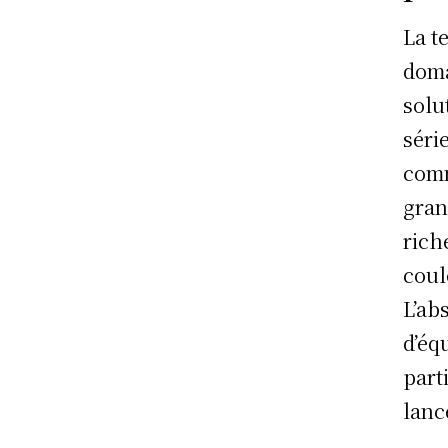
La t
doma
solu
séri
comm
gran
rich
coul
L’ab
d’éq
part
lanc