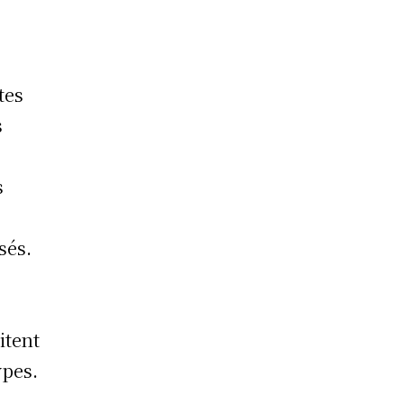
tes
s
s
sés.
itent
ypes.