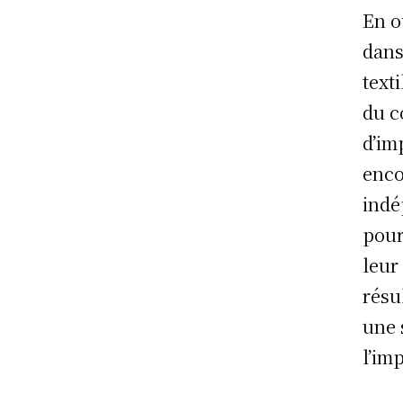
En o
dans
text
du c
d’im
enco
indé
pour
leur
résu
une 
l’im