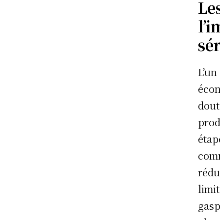
Le
l’
sér
L’un
écon
dout
prod
étap
comm
rédu
limi
gasp