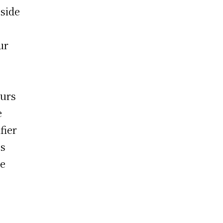
éside
ur
eurs
e
fier
es
me