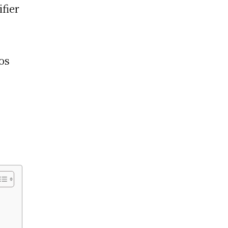
ifier
os