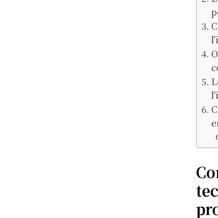
p
C
l
O
c
L
l
C
e
Co
te
pr